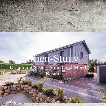
Mien-Stuuv
Urlaub mit Sonne, Strand und Mee(h)r in
Büsum